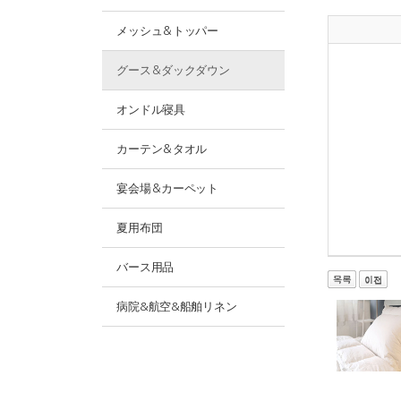
メッシュ＆トッパー
グース＆ダックダウン
オンドル寝具
カーテン＆タオル
宴会場＆カーペット
夏用布団
バース用品
病院&航空&船舶リネン