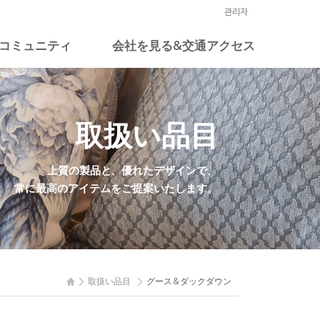
관리자
コミュニティ
会社を見る&交通アクセス
見積り相談
会社を見る
自由掲示板
交通アクセス
取扱い品目
お問い合わせ
上質の製品と、優れたデザインで、
常に最高のアイテムをご提案いたします。
取扱い品目
グース＆ダックダウン