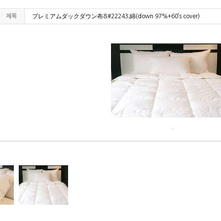
제목
プレミアムダックダウン布&#22243;綿(down 97%+60’s cover)
.