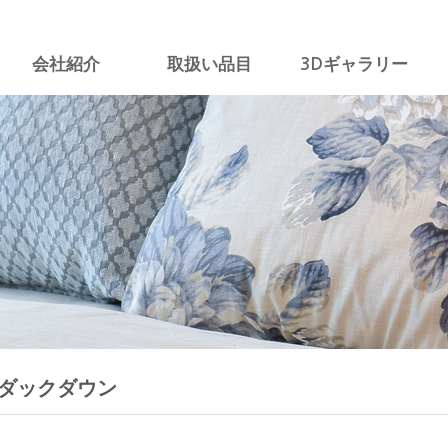
会社紹介
取扱い品目
3Dギャラリー
概要
リネン類
カタログ
事業分野
メッシュ＆トッパー
ニュースレター
沿革&納品実績
グース＆ダックダウン
登録証/認証書
オンドル寝具
カーテン＆タオル
宴会場＆カーペット
夏用布団
ダックダウン
バース用品
病院&航空&船舶リネン